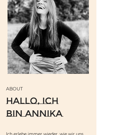
ABOUT
Hallo, ich
bin
Annika
Ich erlebe immer wieder, wie wir uns